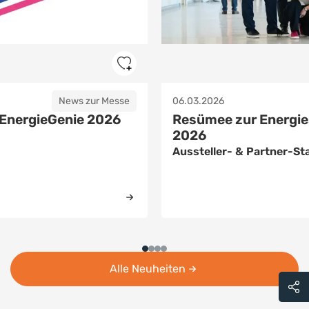
News zur Messe
27.02.2026
iesparmesse Wels
Eröffnung Messehall
Energiesparmesse
Statements
Neue Landesförderung fü
verkündet
Alle Neuheiten