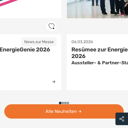
News zur Messe
27.02.2026
iesparmesse Wels
Eröffnung Messehall
Energiesparmesse
Statements
Neue Landesförderung fü
verkündet
Alle Neuheiten