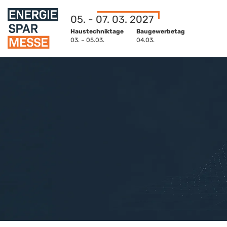
05. - 07. 03. 2027
Haustechniktage
Baugewerbetag
03. – 05.03.
04.03.