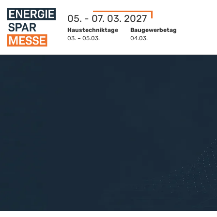
05. - 07. 03. 2027
Haustechniktage
Baugewerbetag
03. – 05.03.
04.03.